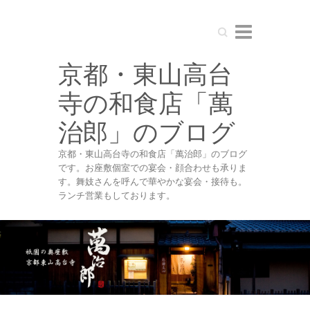
Search
京都・東山高台
寺の和食店「萬
治郎」のブログ
京都・東山高台寺の和食店「萬治郎」のブログ
です。お座敷個室での宴会・顔合わせも承りま
す。舞妓さんを呼んで華やかな宴会・接待も。
ランチ営業もしております。