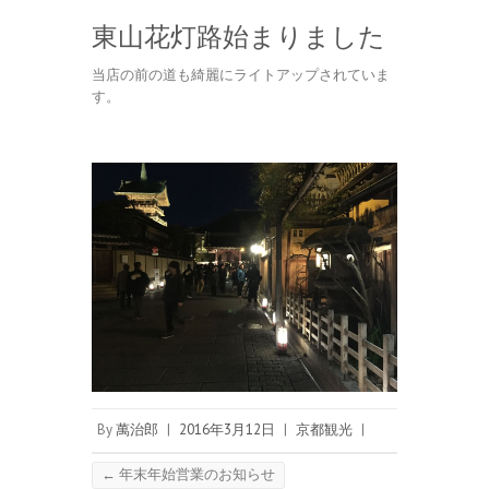
東山花灯路始まりました
当店の前の道も綺麗にライトアップされていま
す。
By
萬治郎
|
2016年3月12日
|
京都観光
|
←
年末年始営業のお知らせ