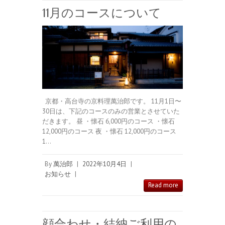
11月のコースについて
京都・高台寺の京料理萬治郎です。 11月1日〜
30日は、下記のコースのみの営業とさせていた
だきます。 昼 ・懐石 6,000円のコース ・懐石
12,000円のコース 夜 ・懐石 12,000円のコース
1…
By
萬治郎
|
2022年10月4日
|
お知らせ
|
Read more
顔合わせ・結納ご利用の