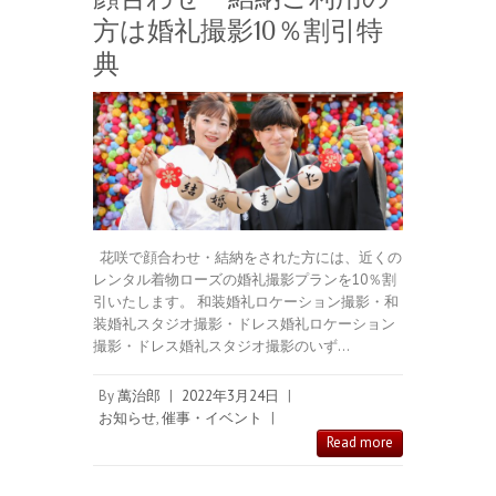
方は婚礼撮影10％割引特
典
花咲で顔合わせ・結納をされた方には、近くの
レンタル着物ローズの婚礼撮影プランを10％割
引いたします。 和装婚礼ロケーション撮影・和
装婚礼スタジオ撮影・ドレス婚礼ロケーション
撮影・ドレス婚礼スタジオ撮影のいず…
By
萬治郎
|
2022年3月24日
|
お知らせ
,
催事・イベント
|
Read more