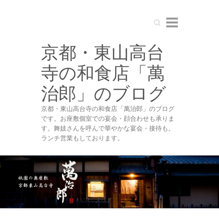
Search
京都・東山高台
寺の和食店「萬
治郎」のブログ
京都・東山高台寺の和食店「萬治郎」のブログ
です。お座敷個室での宴会・顔合わせも承りま
す。舞妓さんを呼んで華やかな宴会・接待も。
ランチ営業もしております。