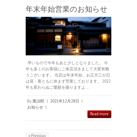
年末年始営業のお知らせ
早いもので今年もあと少しとなりました。 今
年も多くのお客様にご来店頂きまして大変有難
うございます。 当店は年末年始、お正月三が日
は昼・夜ともに休まず営業しております。 2022
年も変わらぬご愛顧を賜りますよ…
By
萬治郎
|
2021年12月28日
|
お知らせ
|
Read more
« Previous