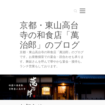
Search
京都・東山高台
寺の和食店「萬
治郎」のブログ
京都・東山高台寺の和食店「萬治郎」のブログ
です。お座敷個室での宴会・顔合わせも承りま
す。舞妓さんを呼んで華やかな宴会・接待も。
ランチ営業もしております。