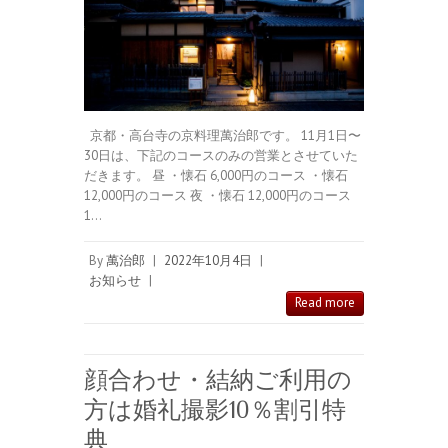
京都・高台寺の京料理萬治郎です。 11月1日〜
30日は、下記のコースのみの営業とさせていた
だきます。 昼 ・懐石 6,000円のコース ・懐石
12,000円のコース 夜 ・懐石 12,000円のコース
1…
By
萬治郎
|
2022年10月4日
|
お知らせ
|
Read more
顔合わせ・結納ご利用の
方は婚礼撮影10％割引特
典