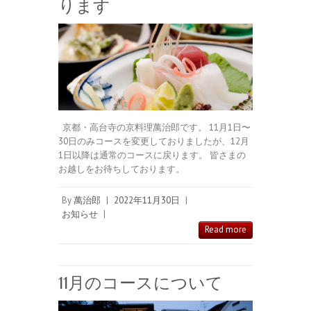
ります
京都・高台寺の京料理萬治郎です。 11月1日〜
30日のみコースを変更しておりましたが、12月
1日以降は通常のコースに戻ります。 皆さまの
お越しをお待ちしております。
By
萬治郎
|
2022年11月30日
|
お知らせ
|
Read more
11月のコースについて