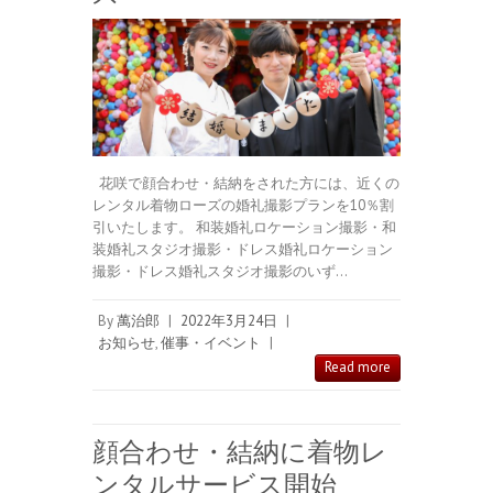
花咲で顔合わせ・結納をされた方には、近くの
レンタル着物ローズの婚礼撮影プランを10％割
引いたします。 和装婚礼ロケーション撮影・和
装婚礼スタジオ撮影・ドレス婚礼ロケーション
撮影・ドレス婚礼スタジオ撮影のいず…
By
萬治郎
|
2022年3月24日
|
お知らせ
,
催事・イベント
|
Read more
顔合わせ・結納に着物レ
ンタルサービス開始