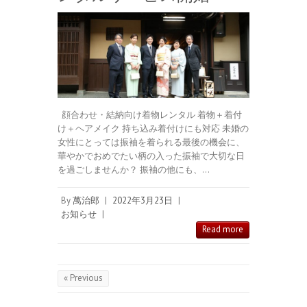
顔合わせ・結納向け着物レンタル 着物＋着付
け＋ヘアメイク 持ち込み着付けにも対応 未婚の
女性にとっては振袖を着られる最後の機会に、
華やかでおめでたい柄の入った振袖で大切な日
を過ごしませんか？ 振袖の他にも、…
By
萬治郎
|
2022年3月23日
|
お知らせ
|
Read more
« Previous