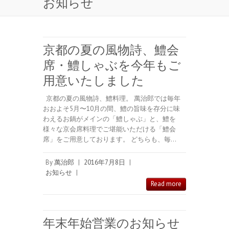
お知らせ
京都の夏の風物詩、鱧会
席・鱧しゃぶを今年もご
用意いたしました
京都の夏の風物詩、鱧料理。 萬治郎では毎年
おおよそ5月〜10月の間、鱧の旨味を存分に味
わえるお鍋がメインの「鱧しゃぶ」と、鱧を
様々な京会席料理でご堪能いただける「鱧会
席」をご用意しております。 どちらも、毎…
By
萬治郎
|
2016年7月8日
|
お知らせ
|
Read more
年末年始営業のお知らせ