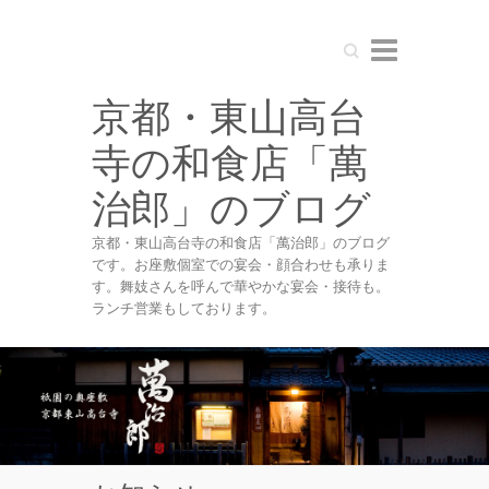
Search
京都・東山高台
寺の和食店「萬
治郎」のブログ
京都・東山高台寺の和食店「萬治郎」のブログ
です。お座敷個室での宴会・顔合わせも承りま
す。舞妓さんを呼んで華やかな宴会・接待も。
ランチ営業もしております。