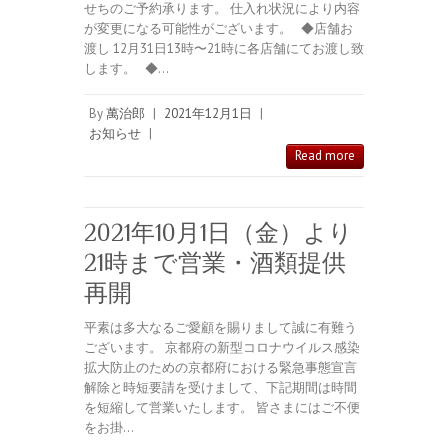
せちのご予約承ります。 仕入れ状況により内容
が変更になる可能性がございます。 ◆店舗お
渡し 12月31日13時〜21時に各店舗にてお渡し致
します。 ◆…
By
萬治郎
|
2021年12月1日
|
お知らせ
|
Read more
2021年10月1日（金）より
21時まで営業・酒類提供
再開
平素は多大なるご愛顧を賜りまして誠に有難う
ございます。 京都府の新型コロナウイルス感染
拡大防止のための京都府における緊急事態宣言
解除と時短要請を受けまして、下記期間は時間
を短縮して営業いたします。 皆さまにはご不便
をお掛…