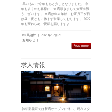
早いもので今年もあと少しとなりました。 今
年も多くのお客様にご来店頂きまして大変有難
うございます。 当店は年末年始、お正月三が日
は昼・夜ともに休まず営業しております。 2022
年も変わらぬご愛顧を賜りますよ…
By
萬治郎
|
2021年12月28日
|
お知らせ
|
Read more
求人情報
京料理 花咲では新店オープンに伴い、現在スタ