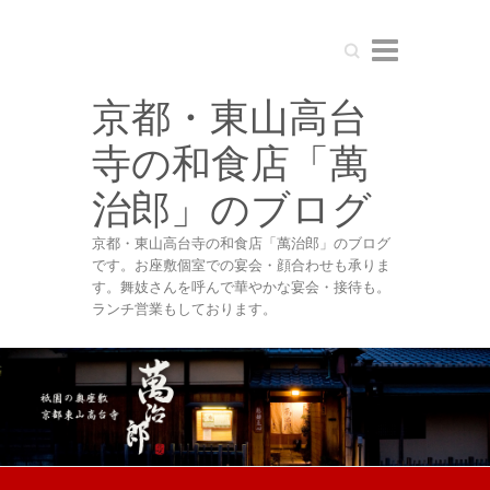
Search
京都・東山高台
寺の和食店「萬
治郎」のブログ
京都・東山高台寺の和食店「萬治郎」のブログ
です。お座敷個室での宴会・顔合わせも承りま
す。舞妓さんを呼んで華やかな宴会・接待も。
ランチ営業もしております。