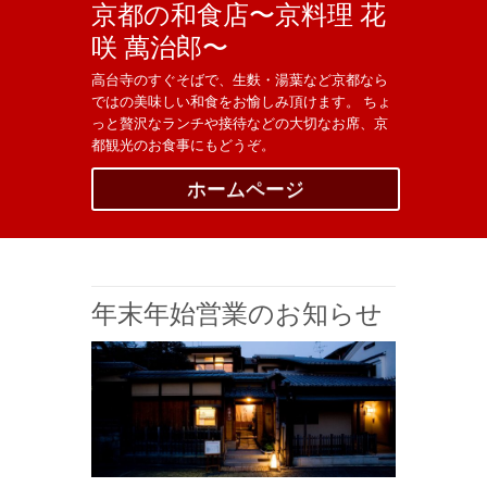
京都の和食店〜京料理 花
咲 萬治郎〜
高台寺のすぐそばで、生麩・湯葉など京都なら
ではの美味しい和食をお愉しみ頂けます。 ちょ
っと贅沢なランチや接待などの大切なお席、京
都観光のお食事にもどうぞ。
ホームページ
年末年始営業のお知らせ