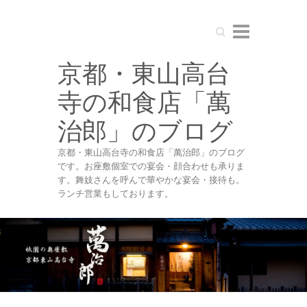
Search
京都・東山高台
寺の和食店「萬
治郎」のブログ
京都・東山高台寺の和食店「萬治郎」のブログ
です。お座敷個室での宴会・顔合わせも承りま
す。舞妓さんを呼んで華やかな宴会・接待も。
ランチ営業もしております。