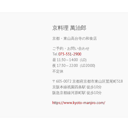
京料理 萬治郎
京都・東山高台寺の和食店
ご予約・お問い合わせ
Tel
075-551-2900
昼 11:30～14:00（LO)
夜 17:30～22:00（LO20:00)
不定休
〒605-0072 京都府京都市東山区鷲尾町518
京阪本線祇園四条駅 徒歩10分
阪急京都線河原町駅 徒歩10分
https://www.kyoto-manjiro.com/