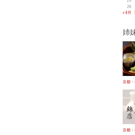
19
26
« 8月
姉
京都・
京都・