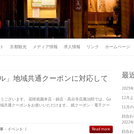
ト
京都観光
メディア情報
求人情報
リンク
ホームページ
最
ラベル」地域共通クーポンに対応して
202
12月
うございます。 花咲祇園本店・錦店・高台寺店萬治郎では、Go
地域共通クーポンをお使いいただけます。 紙クーポン・電子クー
11月
顔合わ
2022
事・イベント
|
Read more
顔合わ