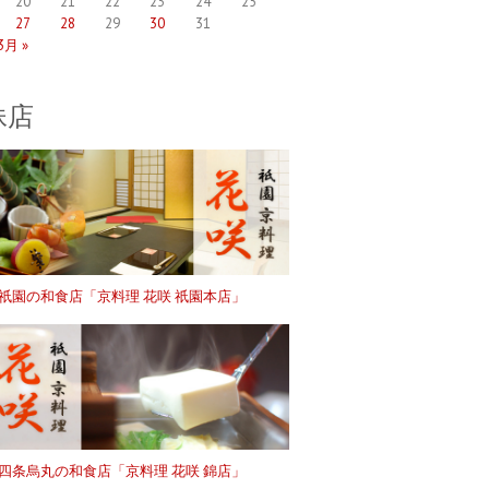
20
21
22
23
24
25
27
28
29
30
31
3月 »
妹店
祇園の和食店「京料理 花咲 祇園本店」
四条烏丸の和食店「京料理 花咲 錦店」