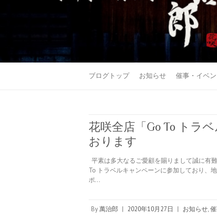
ブログトップ
お知らせ
催事・イベン
花咲全店「Go To ト
おります
平素は多大なるご愛顧を賜りまして誠に有難
To トラベルキャンペーンに参加しており、
ポ…
By
萬治郎
|
2020年10月27日
|
お知らせ
,
催