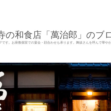
寺の和食店「萬治郎」のブ
グです。お座敷個室での宴会・顔合わせも承ります。舞妓さんを呼んで華や