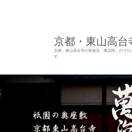
京都・東山高台
京都・東山高台寺の和食店「萬治郎」のブロ
す。